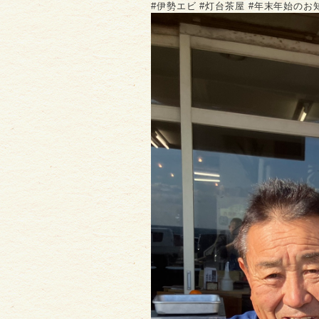
#伊勢エビ #灯台茶屋 #年末年始の