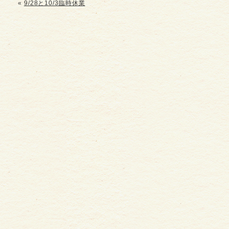
«
9/28と10/3臨時休業