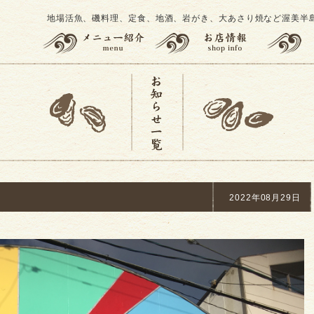
地場活魚、磯料理、定食、地酒、岩がき、大あさり焼など渥美半
2022年08月29日