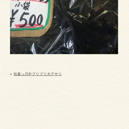
«
旬真っ只中プリプリ大アサリ