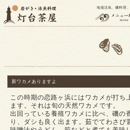
地場活魚、磯料理
新ワカメありますよ
この時期の恋路ヶ浜にはワカメが打ち
ます。それは旬の天然ワカメです。
出回っている養殖ワカメに比べ、磯の
り、ダシも良く出ます。茹でてわさび
味噌汁やうどん、筍などと煮ても美味