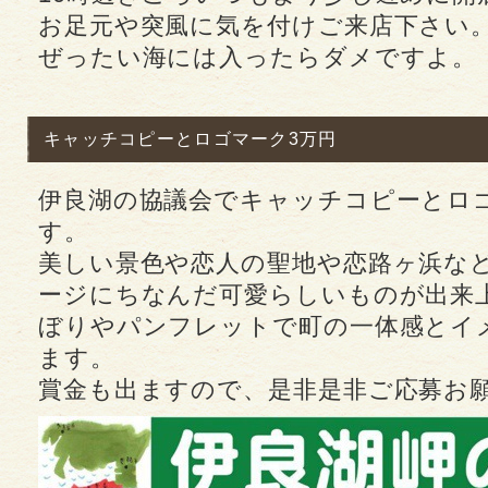
お足元や突風に気を付けご来店下さい
ぜったい海には入ったらダメですよ。
キャッチコピーとロゴマーク3万円
伊良湖の協議会でキャッチコピーとロ
す。
美しい景色や恋人の聖地や恋路ヶ浜な
ージにちなんだ可愛らしいものが出来
ぼりやパンフレットで町の一体感とイ
ます。
賞金も出ますので、是非是非ご応募お