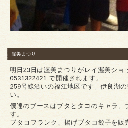
渥美まつり
明日23日は渥美まつりがレイ渥美ショ
0531322421 で開催されます。
259号線沿いの福江地区です。伊良湖
い。
僕達のブースはブタとタコのキャラ、
す。
ブタコフランク、揚げブタコ餃子を販