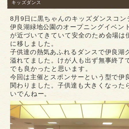
キッズダンス
8月9日に黒ちゃんのキッズダンスコ
伊良湖緑地公園のオープニングイベン
が近づいてきていて安全のため会場は
に移しました。
子供達の熱気あふれるダンスで伊良湖
溢れてました。けが人も出ず無事終了
でも良かったと思います。
今回は主催とスポンサーという型で伊
関わりました。子供達も大きくなった
いでんねー。