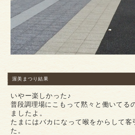
渥美まつり結果
いやー楽しかった♪
普段調理場にこもって黙々と働いてる
ましたよ。
たまにはバカになって喉をからして客
た。