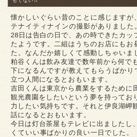
もてない☆
懐かしいぐらい昔のことに感じますが
テナイティナインの撮影がありました
28日は告白の日で、あの時できたカッ
たようです。二組はうちのお店にもお
た。なんだか嬉しくて感動しちゃいま
粕谷くんは飲み友達で数年前から何で
下になるんですが教えてもらうばかり
立つ人間になるとおもいます。
吉田くんは東京から農業をするために
観光農園をしたいという夢を持ってお
力したい気持ちです。それと伊良湖岬
話になるとおもいます。
今日は灯台茶屋もテレビに出ましたし
くていい事ばかりの良い一日でした。