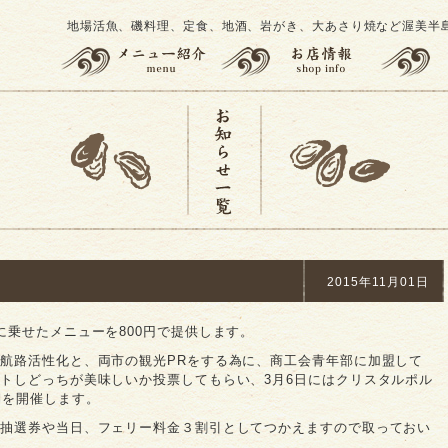
地場活魚、磯料理、定食、地酒、岩がき、大あさり焼など渥美半
2015年11月01日
に乗せたメニューを800円で提供します。
航路活性化と、両市の観光PRをする為に、商工会青年部に加盟して
トしどっちが美味しいか投票してもらい、3月6日にはクリスタルポル
湖を開催します。
の抽選券や当日、フェリー料金３割引としてつかえますので取っておい