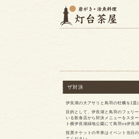
ザ対決
伊良湖の大アサリと鳥羽の牡蠣を1皿
目的として、伊良湖と鳥羽のフェリー
いる飲食店から対決メニューをスター
ト横伊良湖緑地公園にて鳥羽vs伊良
投票チケットの半券はイベント当日
てください。