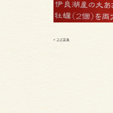
«
フグ定食