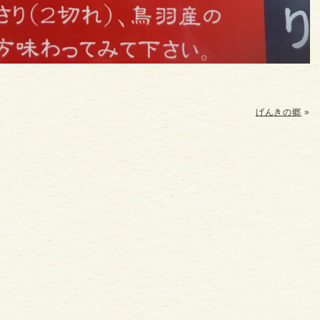
げんきの郷
»